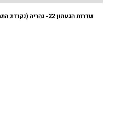
שדרות הגעתון 22- נהריה (נקודת התחלה- המשביר לצרכן)