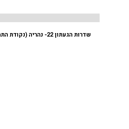
שדרות הגעתון 22- נהריה (נקודת התחלה- המשביר לצרכן) ועד ראש הנקרה- וחזרה